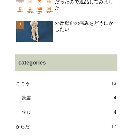
だったので返品してみまし
た
外反母趾の痛みをどうにか
したい
categories
こころ
13
読書
4
学び
4
からだ
17