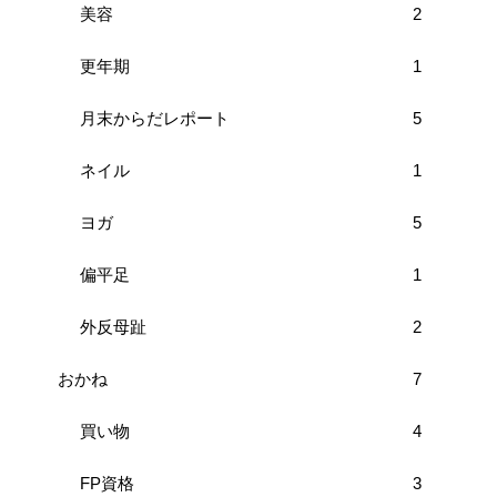
美容
2
更年期
1
月末からだレポート
5
ネイル
1
ヨガ
5
偏平足
1
外反母趾
2
おかね
7
買い物
4
FP資格
3