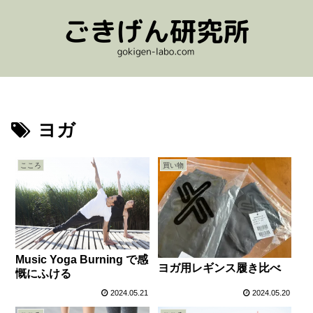
ヨガ
こころ
買い物
Music Yoga Burning で感
ヨガ用レギンス履き比べ
慨にふける
2024.05.21
2024.05.20