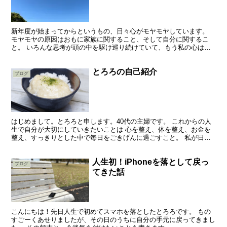
新年度が始まってからというもの、日々心がモヤモヤしています。
モヤモヤの原因はおもに家族に関すること、そして自分に関するこ
と。 いろんな思考が頭の中を駆け巡り続けていて、もう私の心は大
忙し！です。
とろろの自己紹介
ブログ
はじめまして。とろろと申します。40代の主婦です。 これからの人
生で自分が大切にしていきたいことは 心を整え、体を整え、お金を
整え、すっきりとした中で毎日をごきげんに過ごすこと。 私が日々
研究している、毎日をごきげんに過ごすためのちょっとし...
人生初！iPhoneを落として戻っ
ブログ
てきた話
こんにちは！先日人生で初めてスマホを落としたとろろです。 もの
すごーくあせりましたが、その日のうちに自分の手元に戻ってきまし